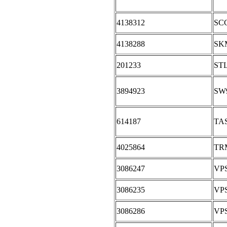
4138312
SC
4138288
SK
201233
ST
3894923
SW
614187
TA
4025864
TR
3086247
VP
3086235
VP
3086286
VP