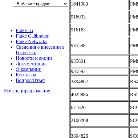
1641983
PM9
916093
PM9
916163
PM9
Fluke IG
Fluke Calibration
Fluke Networks
935598
PM9
Сведения о внесении в
Госреестр
Новости и акции
935601
PM9
Документация
О компании
935593
PM9
Контакты
Вопрос/Ответ
3894867
RS
Все спецпредложения
4025886
RS
671826
SC
2100208
SC
3894826
SC