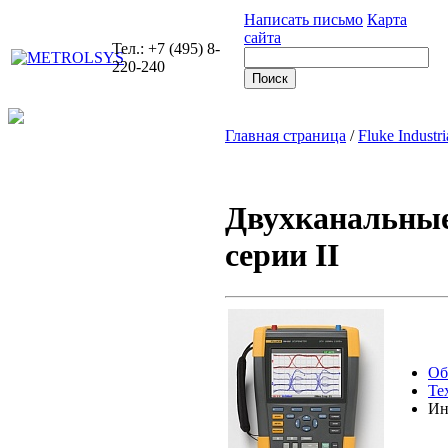
Написать письмо
Карта
сайта
Тел.: +7 (495) 8-
220-240
Главная страница
/
Fluke Industri
Двухканальные
серии II
Об
Те
Ин