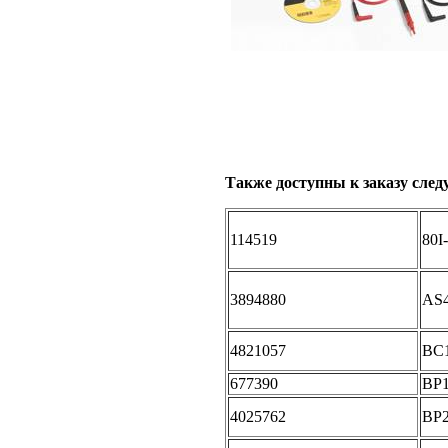
Также доступны к заказу след
114519
80I
3894880
AS
4821057
BC1
677390
BP
4025762
BP