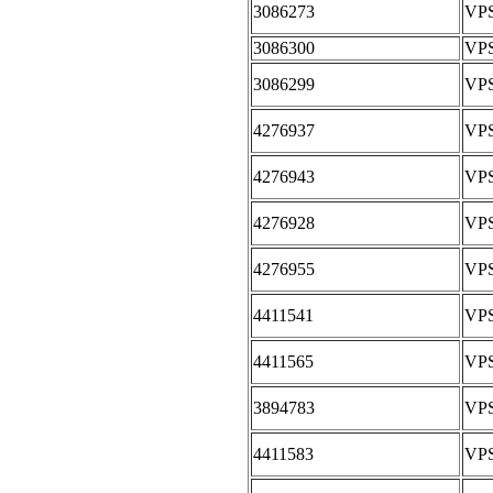
3086273
VP
3086300
VP
3086299
VP
4276937
VPS
4276943
VPS
4276928
VPS
4276955
VPS
4411541
VP
4411565
VP
3894783
VP
4411583
VP