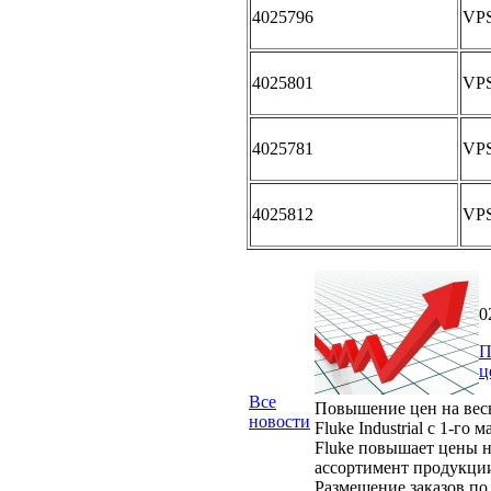
4025796
VP
4025801
VP
4025781
VP
4025812
VP
0
П
ц
Все
Повышение цен на вес
новости
Fluke Industrial с 1-го м
Fluke повышает цены н
ассортимент продукци
Размещение заказов по