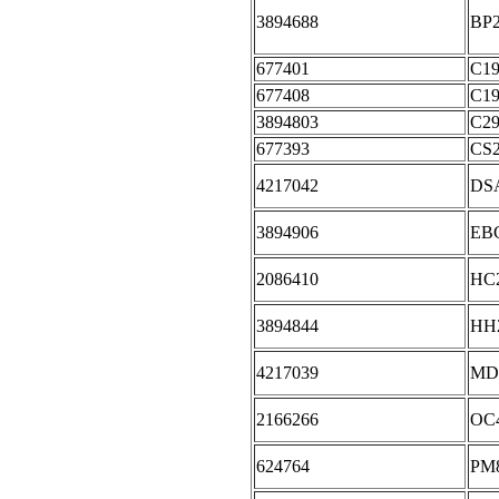
3894688
BP
677401
C1
677408
C1
3894803
C2
677393
CS
4217042
DS
3894906
EB
2086410
HC
3894844
HH
4217039
MD
2166266
OC
624764
PM8