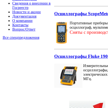
Сведения о внесении в
Госреестр
Новости и акции
Осциллографы ScopeMeter
Документация
О компании
Портативные приборы S
Контакты
осциллограф, мультиме
Вопрос/Ответ
Сняты с производст
Все спецпредложения
Осциллографы Fluke 190 
Измерительные
осциллографы,
электрических 
МГц.