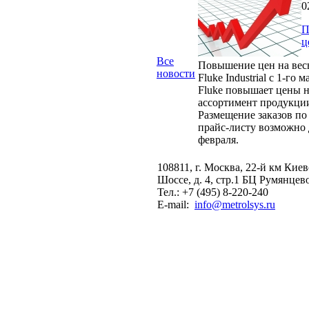
0
П
ц
Все
Повышение цен на вес
новости
Fluke Industrial с 1-го м
Fluke повышает цены н
ассортимент продукци
Размещение заказов по
прайс-листу возможно 
февраля.
108811, г. Москва, 22-й км Кие
Шоссе, д. 4, стр.1 БЦ Румянцев
Тел.: +7 (495) 8-220-240
E-mail:
info@metrolsys.ru