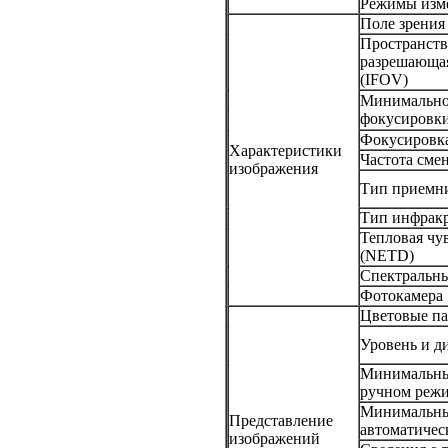
Режимы изм
Поле зрения
Пространств
разрешающая
(IFOV)
Минимально
фокусировк
Фокусировк
Характеристики
Частота сме
изображения
Тип приемни
Тип инфракр
Тепловая чу
(NETD)
Спектральн
Фотокамера
Цветовые п
Уровень и д
Минимальны
ручном режи
Минимальны
Представление
автоматичес
изображений