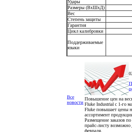
Удары
Размеры (ВxШxД)
Вес
Степень защиты
Гарантия
Цикл калибровки
Поддерживаемые
языки
0
П
ц
Все
Повышение цен на вес
новости
Fluke Industrial с 1-го м
Fluke повышает цены н
ассортимент продукци
Размещение заказов по
прайс-листу возможно 
февраля.