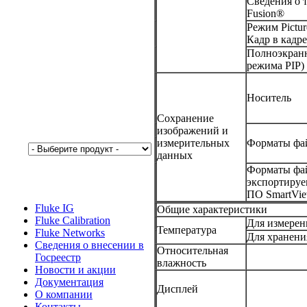
Сведения о 
Fusion®
Режим Picture
Кадр в кадре
Полноэкран
режима PIP)
Носитель
Сохранение
изображений и
измерительных
Форматы фа
данных
Форматы фа
экспортиру
ПО SmartV
Fluke IG
Общие характеристики
Fluke Calibration
Для измерен
Температура
Fluke Networks
Для хранени
Сведения о внесении в
Относительная
Госреестр
влажность
Новости и акции
Документация
Дисплей
О компании
Контакты