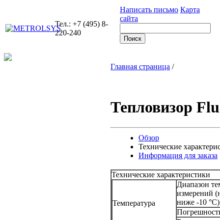
Написать письмо
Карта
сайта
Тел.: +7 (495) 8-
220-240
Главная страница
/
Тепловизор Flu
Обзор
Технические характери
Информация для заказа
Технические характеристики
Диапазон те
измерений (
ниже -10 °C)
Температура
Погрешност