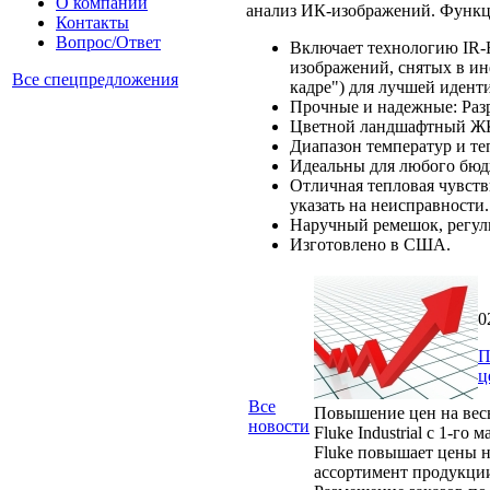
О компании
анализ ИК-изображений. Функци
Контакты
Вопрос/Ответ
Включает технологию IR-F
изображений, снятых в и
Все спецпредложения
кадре") для лучшей идент
Прочные и надежные: Раз
Цветной ландшафтный ЖК-
Диапазон температур и те
Идеальны для любого бюд
Отличная тепловая чувств
указать на неисправности.
Наручный ремешок, регул
Изготовлено в США.
0
П
ц
Все
Повышение цен на вес
новости
Fluke Industrial с 1-го м
Fluke повышает цены н
ассортимент продукци