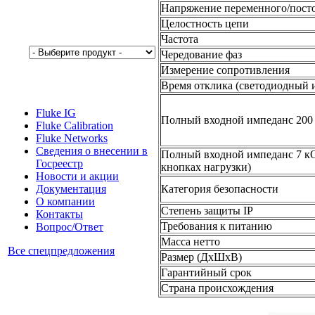
Напряжение переменного/посто
Целостность цепи
Частота
Чередование фаз
Измерение сопротивления
Время отклика (светодиодный 
Fluke IG
Полный входной импеданс 200
Fluke Calibration
Fluke Networks
Сведения о внесении в
Полный входной импеданс 7 к
Госреестр
кнопках нагрузки)
Новости и акции
Категория безопасности
Документация
О компании
Степень защиты IP
Контакты
Требования к питанию
Вопрос/Ответ
Масса нетто
Все спецпредложения
Размер (ДxШxВ)
Гарантийный срок
Страна происхождения