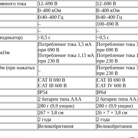
янного тока
12–690 В
12–690 В
0–400 кОм
0–400 кОм
0/40–400 Гц
0/40–400 Гц
–
100–690 В
–
–
индикатор)
<0,5 с
<0,5 с
Потребление тока 3,5 мА
Потребление тока 
при 690 В
при 690 В
 кОм
Потребление тока 1,15 мА
Потребление тока 
при 230 В
при 230 В
Ом (при нажатых
Потребление тока 
–
при 230 В
CAT II 690 В
CAT III 690 В
CAT III 600 В
CAT IV 600 В
IP54
IP64
2 батареи типа AAA
2 батареи типа AA
280 г (9,9 унции)
280 г (9,9 унции)
267 × 3,8 см
26 × 7 × 3,8 см
2 года
2 года
Великобритания
Великобритания