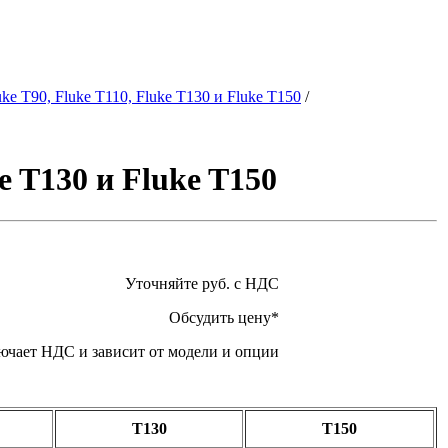
e T90, Fluke T110, Fluke T130 и Fluke T150
/
e T130 и Fluke T150
Уточняйте руб. с НДС
Обсудить цену*
ючает НДС и зависит от модели и опции
T130
T150