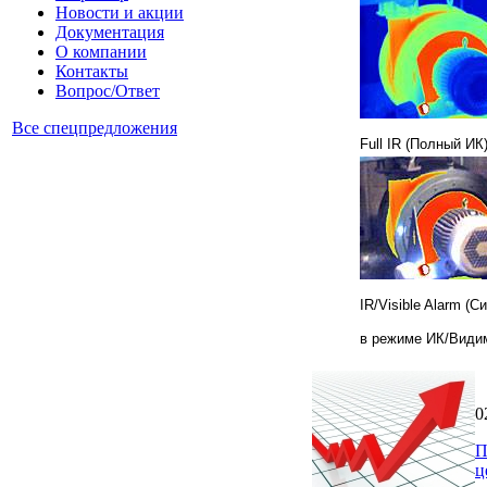
Новости и акции
Документация
О компании
Контакты
Вопрос/Ответ
Все спецпредложения
Full IR (Полный ИК
IR/Visible Alarm (
в режиме ИК/Види
0
П
ц