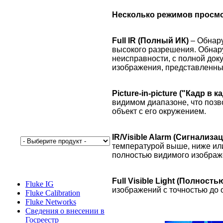
Несколько режимов просмо
Full IR (Полный ИК)
– Обнару
высокого разрешения. Обнар
неисправности, с полной до
изображения, представленны
Picture-in-picture ("Кадр в к
видимом диапазоне, что поз
объект с его окружением.
IR/Visible Alarm
(Сигнализа
температурой выше, ниже ил
полностью видимого изображ
Full Visible Light (Полност
Fluke IG
изображений с точностью до 
Fluke Calibration
Fluke Networks
Сведения о внесении в
Госреестр