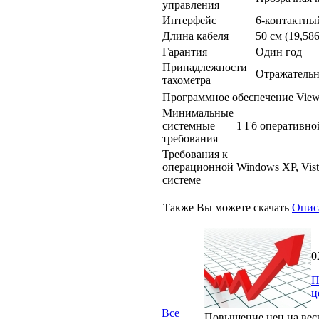
управления
Интерфейс
6-контактны
Длина кабеля
50 см (19,58
Гарантия
Один год
Принадлежности
Отражательна
тахометра
Программное обеспечение View
Минимальные
системные
1 Гб оперативно
требования
Требования к
операционной
Windows XP, Vist
системе
Также Вы можете скачать
Опис
0
П
ц
Все
Повышение цен на вес