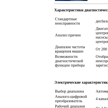
Характеристики диагностичес
Стандартные
дисбал
неисправности
Двигат
центро
Анализ причин
насосы
центро
Диапазон частоты
От 200
вращения машин
Возможности
Отобра
диагностической
неиспра
функции прибора
зареги
Электрические характеристики
Выбор диапазона
Автома
Аналого-цифровой
4 канал
преобразователь
Рабочий диапазон