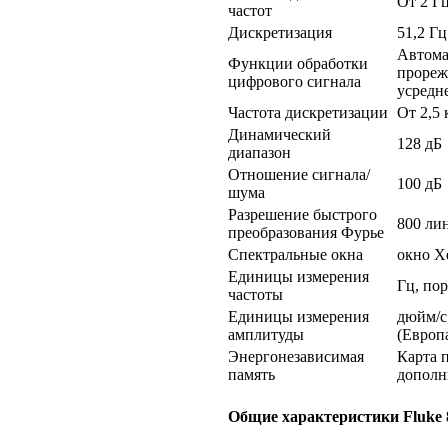
От 2 Гц
частот
Дискретизация
51,2 Гц
Автома
Функции обработки
прореж
цифрового сигнала
усредн
Частота дискретизации
От 2,5 
Динамический
128 дБ
диапазон
Отношение сигнала/
100 дБ
шума
Разрешение быстрого
800 ли
преобразования Фурье
Спектральные окна
окно Х
Единицы измерения
Гц, по
частоты
Единицы измерения
дюйм/с,
амплитуды
(Европа
Энергонезависимая
Карта 
память
дополн
Общие характеристики Fluke 