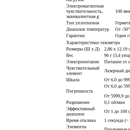
Электромагнитная
чувствительность,
100 мик
эквивалентная g
Тип уплотнения
Гермет
Диапазон температур
От -50°
Гарантия
Один г
Характеристики тахометра
Размеры (Ш x Д)
2,86 x 12,19 
Вес
96 г (3,4 ун
Электропитание
Питание от 
Чувствительный
Лазерный ди
элемент
Шкала
От 6,0 до 99
От 6,0 до 59
Погрешность
От 5999,9 до
Разрешение
0,1 об/мин
Эффективный
От 1 до 100 
диапазон
Время отклика
1 секунда (>
Элементы
Прозрачная 