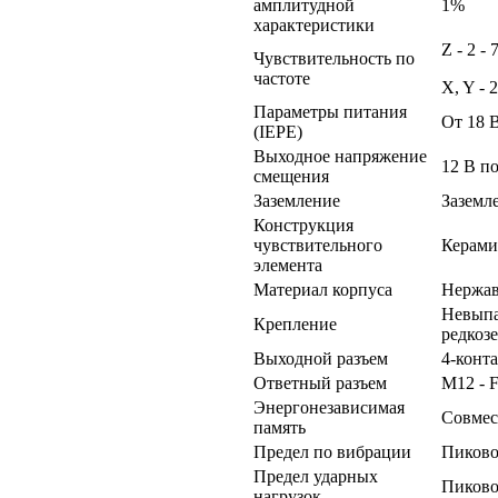
амплитудной
1%
характеристики
Z - 2 -
Чувствительность по
частоте
X, Y - 
Параметры питания
От 18 В
(IEPE)
Выходное напряжение
12 В п
смещения
Заземление
Заземл
Конструкция
чувствительного
Керами
элемента
Материал корпуса
Нержав
Невыпа
Крепление
редкоз
Выходной разъем
4-конт
Ответный разъем
M12 - 
Энергонезависимая
Совмес
память
Предел по вибрации
Пиково
Предел ударных
Пиково
нагрузок