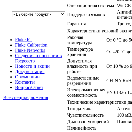
Операционная система
WinCE 
Англий
Поддержка языков
китайс
Гарантия
Три го
Характеристики условий экспл
Рабочая
Fluke IG
От 0 °C до 5
температура
Fluke Calibration
Температура
Fluke Networks
От -20 °C до 
хранения
Сведения о внесении в
Допустимая
Госреестр
влажность при
От 10 % до 9
Новости и акции
работе
Документация
О компании
Ведомственные
CHINA RoHS
Контакты
разрешения
Вопрос/Ответ
Электромагнитная
EN 61326-1:
совместимость
Все спецпредложения
Технические характеристики д
Тип датчика
Акселе
Чувствительность
100 мВ/
Диапазон ускорений
Пиково
Нелинейность