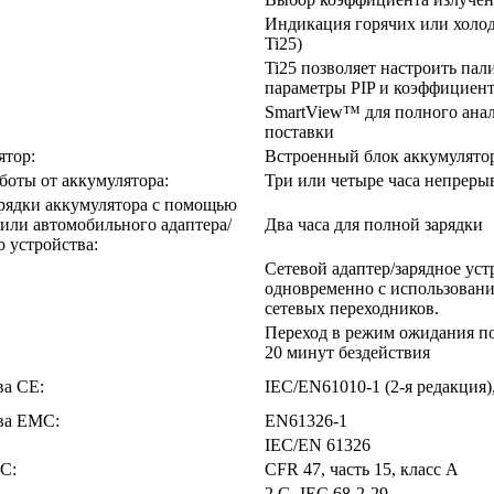
Индикация горячих или холод
Ti25)
Ti25 позволяет настроить пал
параметры PIP и коэффициент
SmartView™ для полного анал
поставки
ятор:
Встроенный блок аккумулятор
боты от аккумулятора:
Три или четыре часа непреры
рядки аккумулятора с помощью
 или автомобильного адаптера/
Два часа для полной зарядки
о устройства:
Сетевой адаптер/зарядное уст
одновременно с использовани
сетевых переходников.
Переход в режим ожидания по
20 минут бездействия
ва CE:
IEC/EN61010-1 (2-я редакция),
ва EMC:
EN61326-1
IEC/EN 61326
C:
CFR 47, часть 15, класс A
2 G, IEC 68-2-29