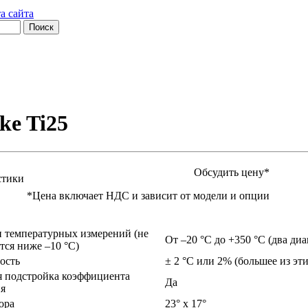
а сайта
ke Ti25
Обсудить цену*
стики
*Цена включает НДС и зависит от модели и опции
 температурных измерений (не
От –20 °C до +350 °C (два диа
тся ниже –10 °C)
ость
± 2 °C или 2% (большее из эт
 подстройка коэффициента
Да
ия
ора
23° x 17°