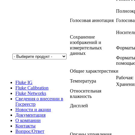
Полноэк
Голосовая аннотация
Голосова
Носител
Сохранение
изображений и
измерительных
Форматы
данных
Форматы 
помощью
Общие характеристики
Рабочая:
Температура
Fluke IG
Хранени
Fluke Calibration
Относительная
Fluke Networks
влажность
Сведения о внесении в
Госреестр
Дисплей
Новости и акции
Документация
О компании
Контакты
Вопрос/Ответ
Органы управления