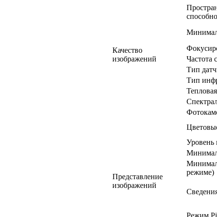
Простра
способно
Минимал
Фокусир
Качество
изображений
Частота 
Тип датч
Тип инфр
Тепловая
Спектра
Фотокам
Цветовы
Уровень 
Минималь
Минималь
режиме)
Представление
изображений
Сведения
Режим Pic