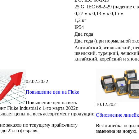
25 G, IEC 68-2-29 (падение с 
0,27 м x 0,13 м x 0,15 м
1,2 кг
IP54
Два года
Два года (при нормальной эк
Английский, итальянский, не
шведский, турецкий, чешски
китайский, корейский и япон
02.02.2022
Повышение цен на Fluke
Повышение цен на весь
10.12.2021
т Fluke Industrial с 1-го марта 2022г.
вышает цены на весь ассортимент продукции
Обновление линейк
ие заказов по текущему прайс-листу
Вся линейка осцилло
до 25-го февраля.
заменена на новую.