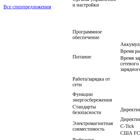
и настройки
Все спецпредложения
Программное
обеспечение
Аккумул
Время ра
Питание
Время за
сетевого
зарядног
Работа/зарядка от
сети
Функции
энергосбережения
Стандарты
Директи
безопасности
Директи
Электромагнитная
C-Tick
совместимость
США FC
Вибрация