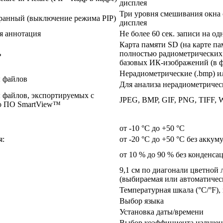
дисплея
Три уровня смешивания окна 
ранный (выключение режима PIP)
дисплея
я аннотация
Не более 60 сек. записи на о
Карта памяти SD (на карте па
ь
полностью радиометрических 
базовых ИК-изображений (в ф
Нерадиометрические (.bmp) ил
 файлов
Для анализа нерадиометричес
файлов, экспортируемых с
JPEG, BMP, GIF, PNG, TIFF,
 ПО SmartView™
от -10 °C до +50 °C
я:
от -20 °C до +50 °C без аккум
от 10 % до 90 % без конденса
9,1 см по диагонали цветной
(выбираемая или автоматичес
Температурная шкала (°C/°F),
Выбор языка
Установка даты/времени
Выбор коэффициента излучени