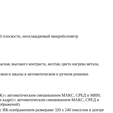
ой плоскости, неохлаждаемый микроболометр
асная, высокого контраста, желтая, цвета нагрева метала,
овня и шкалы в автоматическом и ручном режимах
е ИК) с автоматическим смешиванием МАКС, СРЕД и МИН;
др в кадре) с автоматическим смешиванием МАКС, СРЕД и
ображений)
с ИК-изображением размерами 320 x 240 пикселов в центре