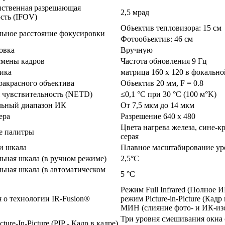
нственная разрешающая
2,5 мрад
сть (IFOV)
Объектив тепловизора: 15 см
ьное расстояние фокусировки
Фотообъектив: 46 см
овка
Вручную
смены кадров
Частота обновления 9 Гц
ика
матрица 160 x 120 в фокальн
акрасного объектива
Объектив 20 мм, F = 0.8
 чувствительность (NETD)
≤0,1 °C при 30 °C (100 м°K)
льный диапазон ИК
От 7,5 мкм до 14 мкм
ера
Разрешение 640 x 480
Цвета нагрева железа, сине-кр
е палитры
серая
и шкала
Плавное масштабирование ур
ная шкала (в ручном режиме)
2,5°C
ная шкала (в автоматическом
5 °C
Режим Full Infrared (Полно
 о технологии IR-Fusion®
режим Picture-in-Picture (Ка
МИН (слияние фото- и ИК-из
Три уровня смешивания окна 
ture-In-Picture (PIP - Кадр в кадре)