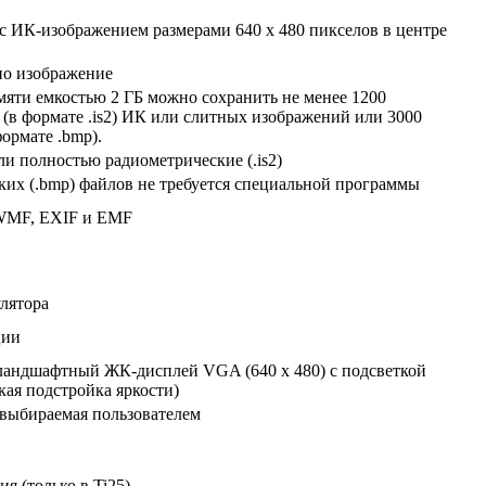
с ИК-изображением размерами 640 x 480 пикселов в центре
дно изображение
мяти емкостью 2 ГБ можно сохранить не менее 1200
(в формате .is2) ИК или слитных изображений или 3000
ормате .bmp).
и полностью радиометрические (.is2)
ких (.bmp) файлов не требуется специальной программы
 WMF, EXIF и EMF
улятора
ции
 ландшафтный ЖК-дисплей VGA (640 x 480) с подсветкой
кая подстройка яркости)
 выбираемая пользователем
я (только в Ti25)