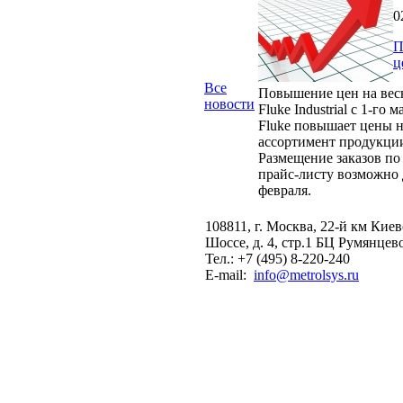
0
П
ц
Все
Повышение цен на вес
новости
Fluke Industrial с 1-го м
Fluke повышает цены н
ассортимент продукци
Размещение заказов по
прайс-листу возможно 
февраля.
108811, г. Москва, 22-й км Кие
Шоссе, д. 4, стр.1 БЦ Румянцев
Тел.: +7 (495) 8-220-240
E-mail:
info@metrolsys.ru