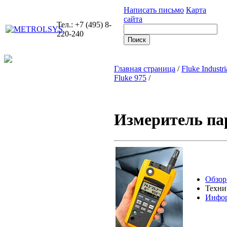
Написать письмо
Карта
сайта
Тел.: +7 (495) 8-
220-240
Главная страница
/
Fluke Industri
Fluke 975
/
Измеритель пар
Обзор
Техни
Инфор