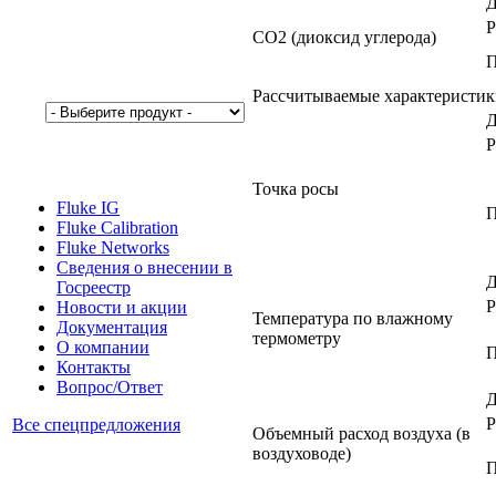
Д
Р
CO2 (диоксид углерода)
П
Рассчитываемые характеристик
Д
Р
Точка росы
Fluke IG
П
Fluke Calibration
Fluke Networks
Сведения о внесении в
Д
Госреестр
Р
Новости и акции
Температура по влажному
Документация
термометру
О компании
П
Контакты
Вопрос/Ответ
Д
Р
Все спецпредложения
Объемный расход воздуха (в
воздуховоде)
П