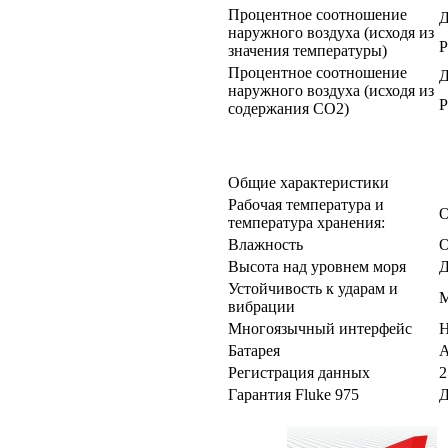
Процентное соотношение
Д
наружного воздуха (исходя из
Р
значения температуры)
Процентное соотношение
Д
наружного воздуха (исходя из
Р
содержания CO2)
Общие характеристики
Рабочая температура и
О
температура хранения:
Влажность
О
Высота над уровнем моря
Д
Устойчивость к ударам и
M
вибрации
Многоязычный интерфейс
Н
Батарея
А
Регистрация данных
2
Гарантия Fluke 975
Д