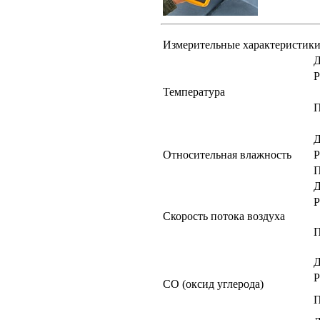
Измерительные характеристики
Д
Р
Температура
П
Д
Относительная влажность
Р
П
Д
Р
Скорость потока воздуха
П
Д
Р
CO (оксид углерода)
П