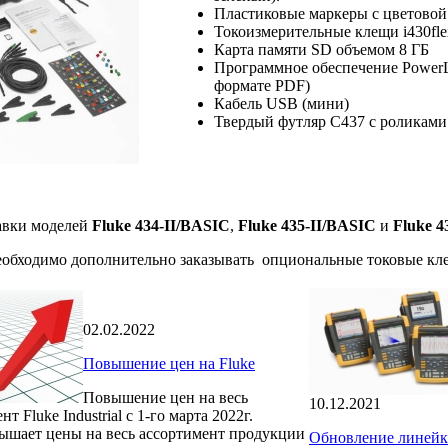
Пластиковые маркеры с цветово
Токоизмерительные клещи i430fle
Карта памяти SD объемом 8 ГБ
Программное обеспечение PowerLo
формате PDF)
Кабель USB (мини)
Твердый футляр C437 с роликами 
вки моделей
Fluke 434-II/BASIC
,
Fluke 435-II/BASIC
и
Fluke 4
еобходимо дополнительно заказывать опциональные токовые кл
02.02.2022
Повышение цен на Fluke
Повышение цен на весь
10.12.2021
т Fluke Industrial с 1-го марта 2022г.
вышает цены на весь ассортимент продукции
Обновление линейк