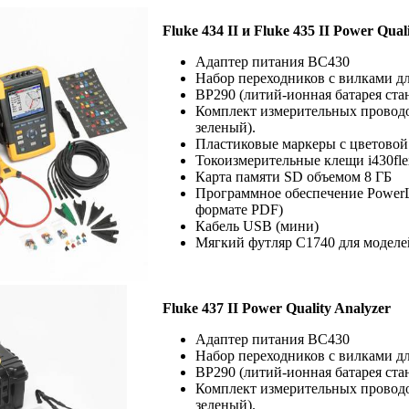
Fluke 434 II и Fluke 435 II Power Qual
Адаптер питания BC430
Набор переходников с вилками д
BP290 (литий-ионная батарея стан
Комплект измерительных проводо
зеленый).
Пластиковые маркеры с цветово
Токоизмерительные клещи i430fle
Карта памяти SD объемом 8 ГБ
Программное обеспечение PowerLo
формате PDF)
Кабель USB (мини)
Мягкий футляр C1740 для моделей 
Fluke 437 II Power Quality Analyzer
Адаптер питания BC430
Набор переходников с вилками дл
BP290 (литий-ионная батарея стан
Комплект измерительных проводо
зеленый).