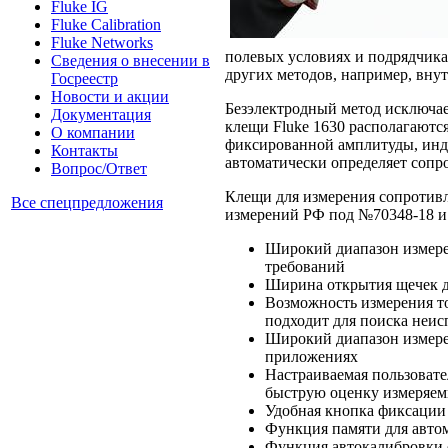
Fluke IG
Fluke Calibration
Fluke Networks
полевых условиях и подрядчика
Сведения о внесении в
других методов, например, вну
Госреестр
Новости и акции
Безэлектродный метод исключа
Документация
клещи Fluke 1630 располагаютс
О компании
фиксированной амплитуды, инд
Контакты
автоматически определяет сопр
Вопрос/Ответ
Клещи для измерения сопротив
Все спецпредложения
измерений РФ под №70348-18 и
Широкий диапазон измерен
требований
Ширина открытия щечек д
Возможность измерения то
подходит для поиска неис
Широкий диапазон измерен
приложениях
Настраиваемая пользовате
быструю оценку измеряем
Удобная кнопка фиксации
Функция памяти для автом
Функция автокалибровки 