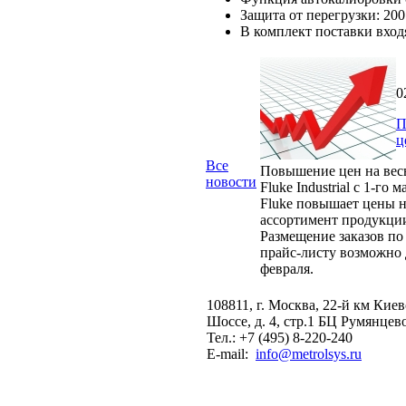
Защита от перегрузки: 20
В комплект поставки вход
0
П
ц
Все
Повышение цен на вес
новости
Fluke Industrial с 1-го м
Fluke повышает цены н
ассортимент продукци
Размещение заказов по
прайс-листу возможно 
февраля.
108811, г. Москва, 22-й км Кие
Шоссе, д. 4, стр.1 БЦ Румянцев
Тел.: +7 (495) 8-220-240
E-mail:
info@metrolsys.ru