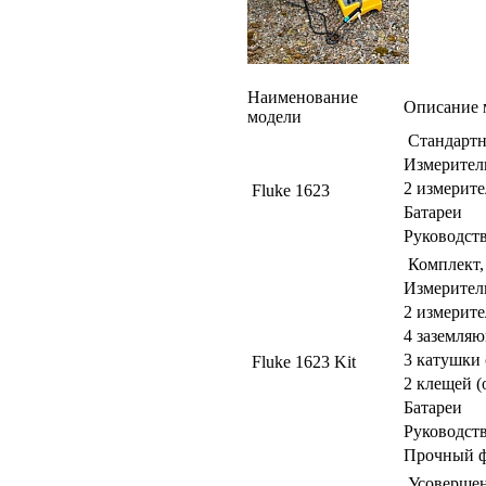
Наименование
Описание 
модели
Стандартн
Измеритель
2 измерит
Fluke 1623
Батареи
Руководств
Комплект,
Измеритель
2 измерит
4 заземля
3 катушки 
Fluke 1623 Kit
2 клещей 
Батареи
Руководств
Прочный ф
Усовершен