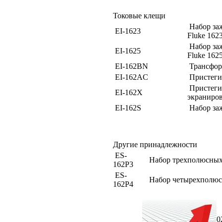
Токовые клещи
Набор за
EI-1623
Fluke 162
Набор за
EI-1625
Fluke 162
EI-162BN
Трансфор
EI-162AC
Пристеги
Пристеги
EI-162X
экраниро
EI-162S
Набор за
Другие принадлежности
ES-
Набор трехполюсных
162P3
ES-
Набор четырехполюс
162P4
0