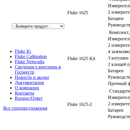
Измеритель
2 измерит
Fluke 1625
Батареи
Руководств
Комплект,
Измеритель
2 измерит
Fluke IG
4 заземля
Fluke Calibration
3 катушки 
Fluke 1625 Kit
Fluke Networks
2 клещей 
Сведения о внесении в
Батареи
Госреестр
Руководств
Новости и акции
Документация
Прочный ф
О компании
Стандартн
Контакты
Измеритель
Вопрос/Ответ
2 измерит
Fluke 1625-2
Все спецпредложения
Батареи
Руководств