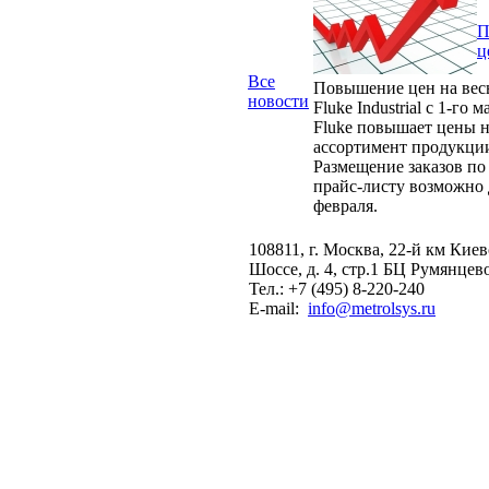
П
ц
Все
Повышение цен на вес
новости
Fluke Industrial с 1-го м
Fluke повышает цены н
ассортимент продукци
Размещение заказов по
прайс-листу возможно 
февраля.
108811, г. Москва, 22-й км Кие
Шоссе, д. 4, стр.1 БЦ Румянцев
Тел.: +7 (495) 8-220-240
E-mail:
info@metrolsys.ru