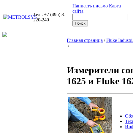
Написать письмо
Карта
сайта
Тел.: +7 (495) 8-
220-240
Главная страница
/
Fluke Industri
/
Измерители соп
1625 и Fluke 16
Обз
Тех
Инф