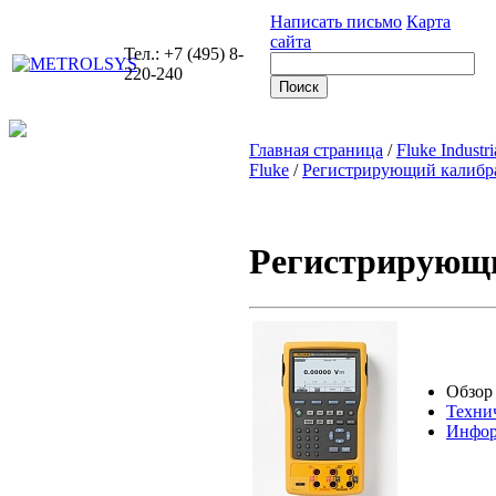
Написать письмо
Карта
сайта
Тел.: +7 (495) 8-
220-240
Главная страница
/
Fluke Industri
Fluke
/
Регистрирующий калибра
Регистрирующи
Обзор
Техни
Инфор