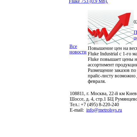
Fluke 753 (0.9 Mb).
0
П
ц
Все
Повышение цен на вес
новости
Fluke Industrial с 1-го м
Fluke повышает цены н
ассортимент продукци
Размещение заказов по
прайс-листу возможно 
февраля.
108811, г. Москва, 22-й км Кие
Шоссе, д. 4, стр.1 БЦ Румянцев
Тел.: +7 (495) 8-220-240
E-mail:
info@metrolsys.ru