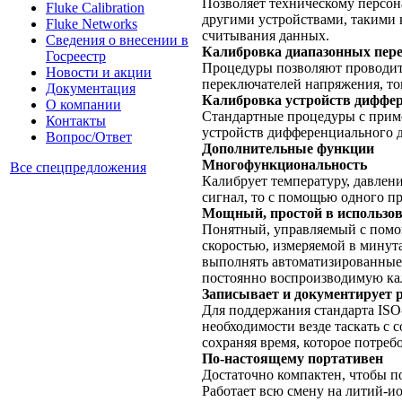
Позволяет техническому персон
Fluke Calibration
другими устройствами, такими 
Fluke Networks
считывания данных.
Сведения о внесении в
Калибровка диапазонных пер
Госреестр
Процедуры позволяют проводит
Новости и акции
переключателей напряжения, то
Документация
Калибровка устройств диффер
О компании
Стандартные процедуры с прим
Контакты
устройств дифференциального д
Вопрос/Ответ
Дополнительные функции
Многофункциональность
Все спецпредложения
Калибрует температуру, давлени
сигнал, то с помощью одного п
Мощный, простой в использо
Понятный, управляемый с помощ
скоростью, измеряемой в минут
выполнять автоматизированные п
постоянно воспроизводимую ка
Записывает и документирует 
Для поддержания стандарта ISO-
необходимости везде таскать с 
сохраняя время, которое потреб
По-настоящему портативен
Достаточно компактен, чтобы п
Работает всю смену на литий-и