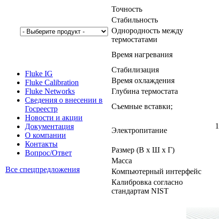
Точность
Стабильность
Однородность между
термостатами
Время нагревания
Стабилизация
Fluke IG
Время охлаждения
Fluke Calibration
Глубина термостата
Fluke Networks
Сведения о внесении в
Съемные вставки;
Госреестр
Новости и акции
1
Документация
Электропитание
О компании
Контакты
Размер (В x Ш x Г)
Вопрос/Ответ
Масса
Все спецпредложения
Компьютерный интерфейс
Калибровка согласно
стандартам NIST